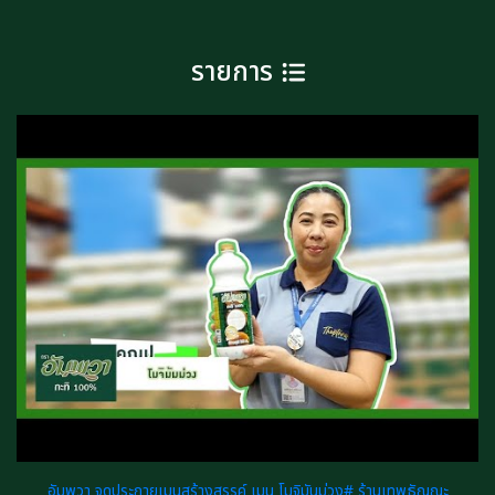
รายการ
อัมพวา จุดประกายเมนูสร้างสรรค์ เมนู โมจิมันม่วง# ร้านเทพธัญญะ