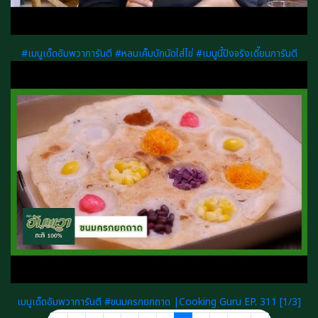
#เมนูเด็ดอัมพวาการันตี #หลนเค็มบักนัดใส่ไข่ #เมนูนี้ปังจริงเดี๊ยนการันตี
เมนูเด็ดอัมพวาการันตี #ขนมครกยกถาด |Cooking Guru EP. 311 [1/3]