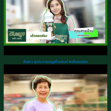
อัมพวา จุดประกายเมนูสร้างสรรค์ #เค้กลอดช่อง