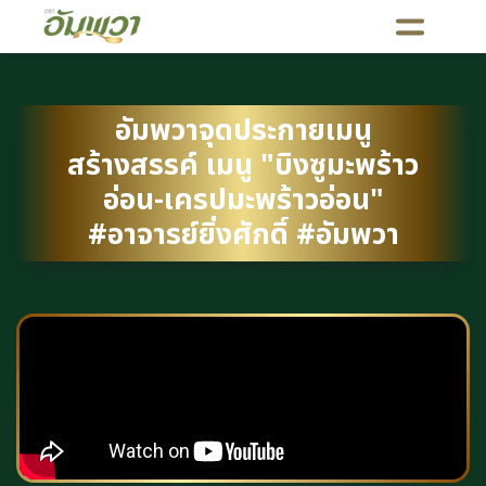
อัมพวาจุดประกายเมนู
สร้างสรรค์ เมนู "บิงซูมะพร้าว
อ่อน-เครปมะพร้าวอ่อน"
#อาจารย์ยิ่งศักดิ์ #อัมพวา