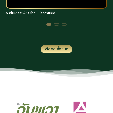
กะทิใบเตยสเฟียร์ ข้าวเหนียวดำเปียก
ร
Video ทั้งหมด