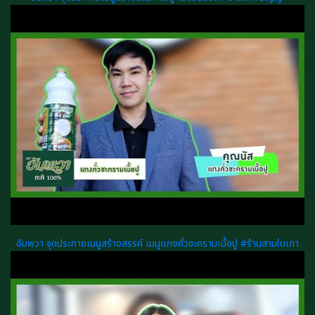
อัมพวา จุดประกายเมนูสร้างสรรค์ เมนูแกงคั่วชะครามเนื้อปู #ร้านสามใบเถา