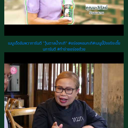
เมนูเด็ดอัมพวาการันตี "วุ้นตาลน้ำกะทิ" #อร่อยหอมกะทิ#เมนูนี้ปังจริงเดี๊ย
นการันตี #ทำง่ายอร่อยด้วย