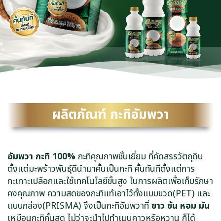
ผลิตภัณฑ์ กะทิอัมพวา
อัมพวา กะทิ 100%
กะทิคุณภาพชั้นเยี่ยม ที่คัดสรรวัตถุดิบ
ตั้งแต่มะพร้าวพันธุ์ดีนำมาคั้นเป็นกะทิ คั้นทันทีตั้งแต่การ
กะเทาะเปลือกและใช้เทคโนโลยีขั้นสูง ในการผลิตเพื่อเก็บรักษา
คงคุณภาพ ความสดของกะทิแท้เอาไว้ทั้งแบบขวด(PET) และ
แบบกล่อง(PRISMA) จึงเป็นกะทิอัมพวาที่
ขาว ข้น หอม มัน
เหมือนกะทิคั้นสด ไม่ว่าจะนำไปทำเมนูคาวหรือหวาน ก็ได้