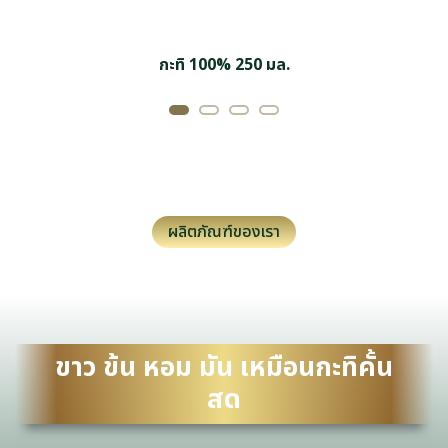
กะทิ 100%
250 มล.
ผลิตภัณฑ์ของเรา
ขาว ข้น หอม มัน เหมือนกะทิคั้น
สด