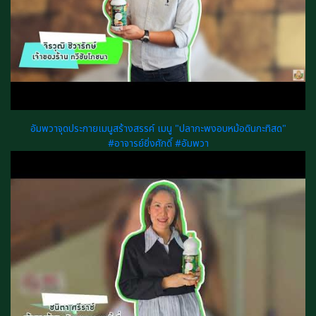
อัมพวาจุดประกายเมนูสร้างสรรค์ เมนู "ปลากะพงอบหม้อดินกะทิสด"
#อาจารย์ยิ่งศักดิ์ #อัมพวา