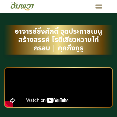
อาจารย์ยิ่งศักดิ์ จุดประกายเมนู
สร้างสรรค์ โรตีเขียวหวานไก่
กรอบ | คุกกิ้งกูรู