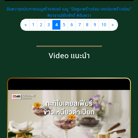
อัมพวาจุดประกายเมนูสร้างสรรค์ เมนู "บิงซูมะพร้าวอ่อน-เครปมะพร้าวอ่อน"
#อาจารย์ยิ่งศักดิ์ #อัมพวา
«
1
2
3
4
5
6
7
8
9
10
»
Video แนะนำ