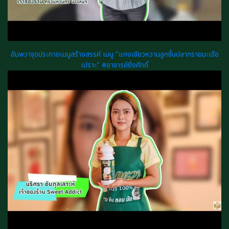
อัมพวาจุดประกายเมนูสร้างสรรค์ เมนู "แกงเขียวหวานลูกชิ้นปลากรายมะเขือ
เปราะ" #อาจารย์ยิ่งศักดิ์