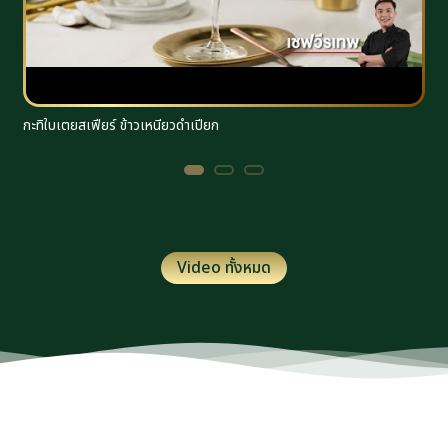
กะทิใบเตยสเฟียร์ ข้าวเหนียวดำเปียก
ร
Video ทั้งหมด