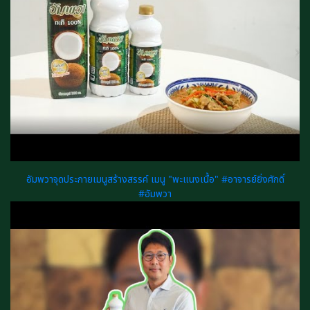
อัมพวาจุดประกายเมนูสร้างสรรค์ เมนู "พะแนงเนื้อ" #อาจารย์ยิ่งศักดิ์
#อัมพวา