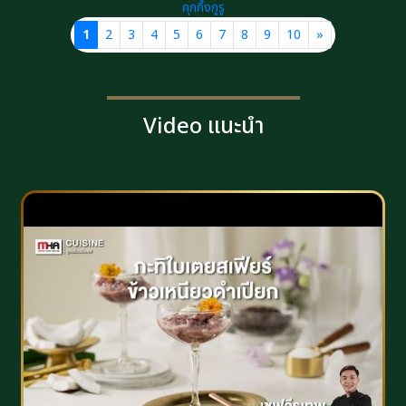
คุกกิ้งกูรู
1
2
3
4
5
6
7
8
9
10
»
Video แนะนำ