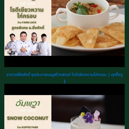
อาจารย์ยิ่งศักดิ์ จุดประกายเมนูสร้างสรรค์ โรตีเขียวหวานไก่กรอบ | คุกกิ้งกู
รู