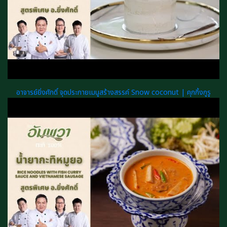
อาจารย์ยิ่งศักดิ์ จุดประกายเมนูสร้างสรรค์ Snow coconut | คุกกิ้งกูรู