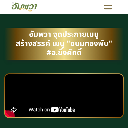
อัมพวา จุดประกายเมนู
สร้างสรรค์ เมนู "ขนมทองพับ"
#อ.ยิ่งศักดิ์