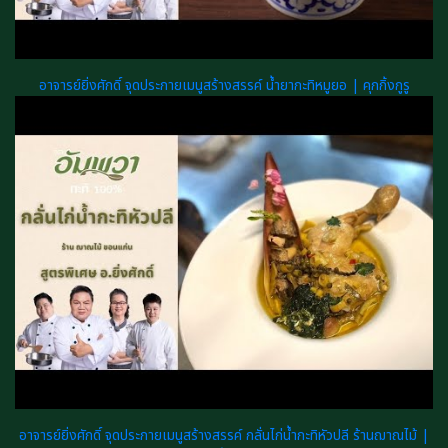
อาจารย์ยิ่งศักดิ์ จุดประกายเมนูสร้างสรรค์ น้ำยากะทิหมูยอ | คุกกิ้งกูรู
อาจารย์ยิ่งศักดิ์ จุดประกายเมนูสร้างสรรค์ กลั่นไก่น้ำกะทิหัวปลี ร้านฌาณไม้ |