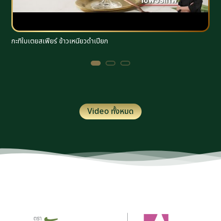
กะทิใบเตยสเฟียร์ ข้าวเหนียวดำเปียก
ร
Video ทั้งหมด