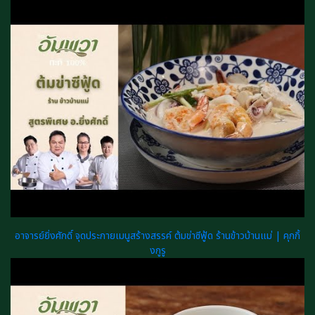
อาจารย์ยิ่งศักดิ์ จุดประกายเมนูสร้างสรรค์ ต้มข่าซีฟู้ด ร้านข้าวบ้านแม่ | คุกกิ้
งกูรู