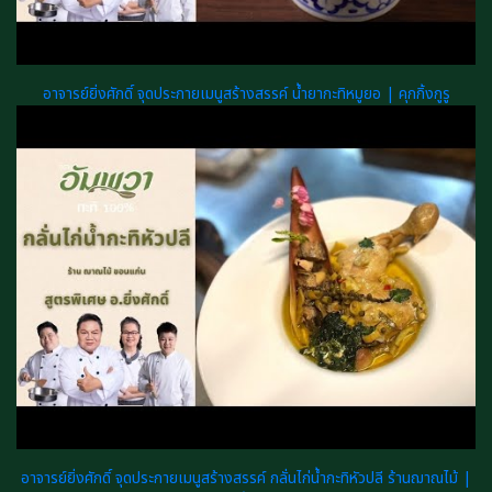
อาจารย์ยิ่งศักดิ์ จุดประกายเมนูสร้างสรรค์ น้ำยากะทิหมูยอ | คุกกิ้งกูรู
อาจารย์ยิ่งศักดิ์ จุดประกายเมนูสร้างสรรค์ กลั่นไก่น้ำกะทิหัวปลี ร้านฌาณไม้ |