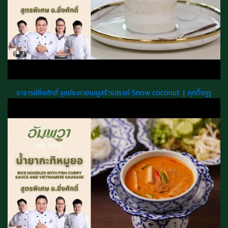
อาจารย์ยิ่งศักดิ์ จุดประกายเมนูสร้างสรรค์ Snow coconut | คุกกิ้งกูรู