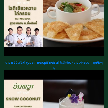
อาจารย์ยิ่งศักดิ์ จุดประกายเมนูสร้างสรรค์ โรตีเขียวหวานไก่กรอบ | คุกกิ้งกู
รู