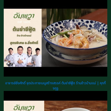
อาจารย์ยิ่งศักดิ์ จุดประกายเมนูสร้างสรรค์ ต้มข่าซีฟู้ด ร้านข้าวบ้านแม่ | คุกกิ้
งกูรู