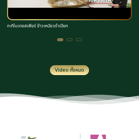
กะทิใบเตยสเฟียร์ ข้าวเหนียวดำเปียก
ร
Video ทั้งหมด