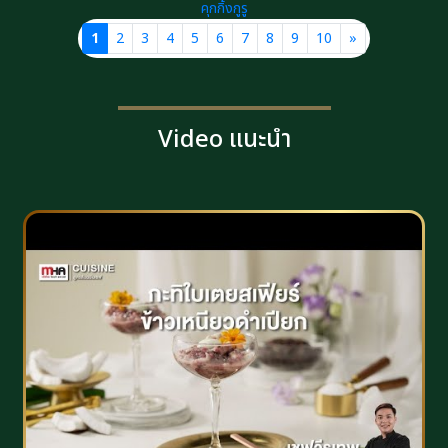
คุกกิ้งกูรู
1
2
3
4
5
6
7
8
9
10
»
Video แนะนำ