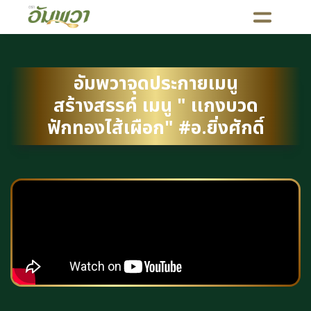
อัมพวาจุดประกายเมนู
สร้างสรรค์ เมนู " เเกงบวด
ฟักทองไส้เผือก" #อ.ยิ่งศักดิ์