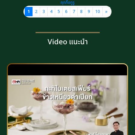
คุกกิ้งกูรู
1
2
3
4
5
6
7
8
9
10
»
Video แนะนำ