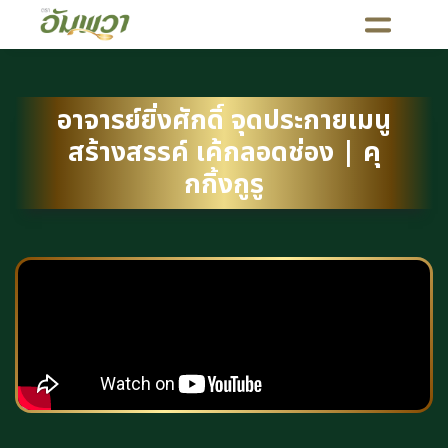
อาจารย์ยิ่งศักดิ์ จุดประกายเมนู
สร้างสรรค์ เค้กลอดช่อง | คุ
กกิ้งกูรู