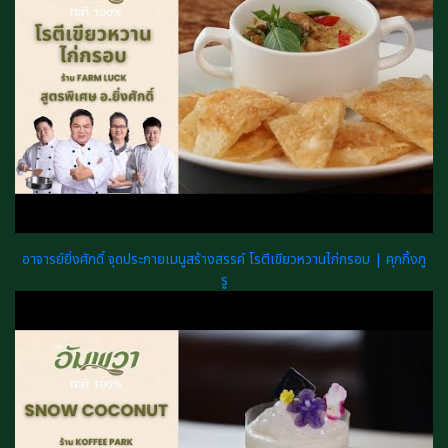
อาจารย์ยิ่งศักดิ์ จุดประกายเมนูสร้างสรรค์ โรตีเขียวหวานไก่กรอบ | คุกกิ้งกู
รู