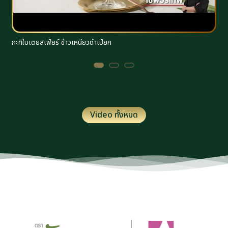
กะทิใบเตยสเฟียร์ ข้าวเหนียวดำเปียก
ร
Video ทั้งหมด