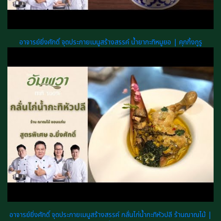
อาจารย์ยิ่งศักดิ์ จุดประกายเมนูสร้างสรรค์ น้ำยากะทิหมูยอ | คุกกิ้งกูรู
อาจารย์ยิ่งศักดิ์ จุดประกายเมนูสร้างสรรค์ กลั่นไก่น้ำกะทิหัวปลี ร้านฌาณไม้ |