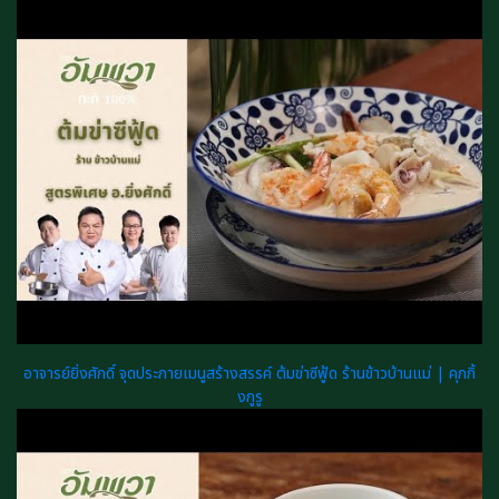
อาจารย์ยิ่งศักดิ์ จุดประกายเมนูสร้างสรรค์ ต้มข่าซีฟู้ด ร้านข้าวบ้านแม่ | คุกกิ้
งกูรู