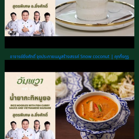
อาจารย์ยิ่งศักดิ์ จุดประกายเมนูสร้างสรรค์ Snow coconut | คุกกิ้งกูรู