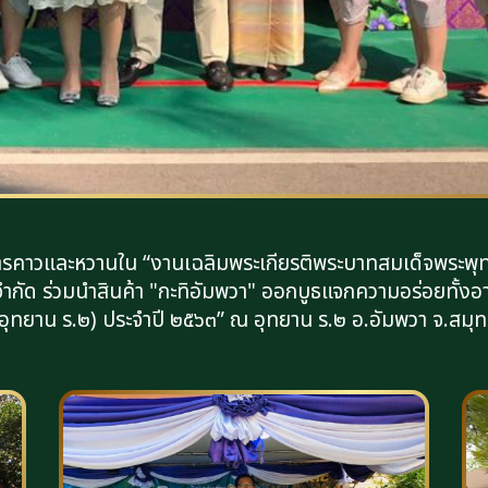
ารคาวและหวานใน “งานเฉลิมพระเกียรติพระบาทสมเด็จพระพุทธ
ำกัด ร่วมนำสินค้า "กะทิอัมพวา" ออกบูธแจกความอร่อยทั้ง
ุทยาน ร.๒) ประจำปี ๒๕๖๓” ณ อุทยาน ร.๒ อ.อัมพวา จ.สมุทรส