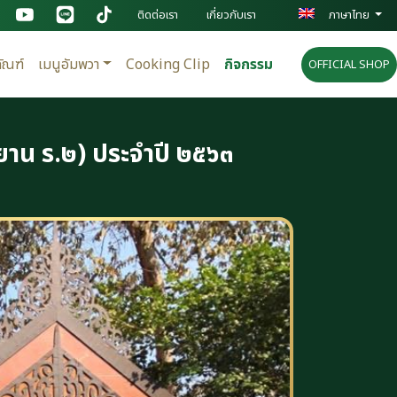
ติดต่อเรา
เกี่ยวกับเรา
ภาษาไทย
ัณฑ์
เมนูอัมพวา
Cooking Clip
กิจกรรม
OFFICIAL SHOP
ยาน ร.๒) ประจำปี ๒๕๖๓