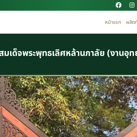
หน้าแรก
ผลิตภ
สมเด็จพระพุทธเลิศหล้านภาลัย (งานอุท