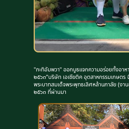
"กะทิอัมพวา" ออกบูธแจกความอร่อยทั้งอาห
๒๕๖๓”บริษัท เอเซียติค อุตสาหกรรมเกษตร จ
พระบาทสมเด็จพระพุทธเลิศหล้านภาลัย (งานอ
๒๕๖๓ ที่ผ่านมา