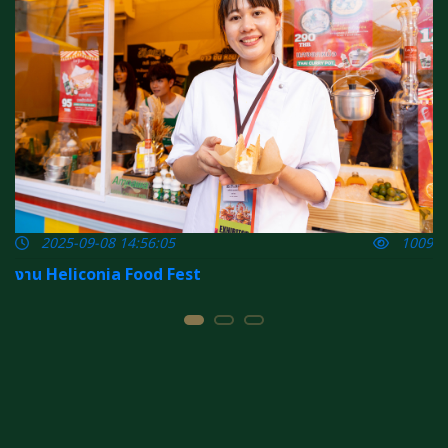
05
2025-09-08 14:56:05
1009
ง
งาน Heliconia Food Fest