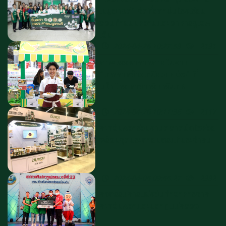
เมนูขายดี" จัดที่สถาบันโรงเรียน
สอนทำขนมหวานและอาหารยูเอฟ
เอ็ม
2024-04-26 10:27:58
2131
ภาพบรรยากาศภายในงาน
"เทศกาลข้าวเหนียวมะม่วง" ที่
แม็คโคร สาขาศรีนครินทร์
2024-04-26 10:11:36
2117
กะทิอัมพวาร่วมงานตลาดนัดโชห่วย
พร้อมจุดประกายมิตรแท้ประจำถิ่น
2024-04-05 09:55:27
2382
กิจกรรมการแข่งขันทำอาหารจาก
กะทิอัมพวาและปลาทูแม่กลอง