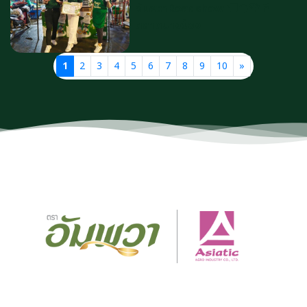
อัมพวาRoadshow 🚚🥥🌴 ที่
ตลาดบางฆ้อง
1
2
3
4
5
6
7
8
9
10
»