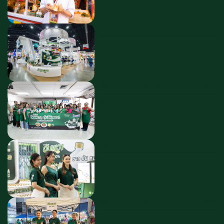
2025-06-12 09:12:27
1504
งาน THAIFEX – ANUGA ASIA
2025
2025-05-26 08:57:07
1402
Workshop "อัมพวา ท้าให้ลอง!
หอม มัน อร่อย บอกต่อ" ​
2024-11-27 09:53:59
1819
งาน Makro HoReCa ครั้งที่ 17
The new Possible ทุกสิ่งเป็นจริง
ได้
2024-10-30 14:55:24
3300
ภาพบรรยากาศ กะทิ