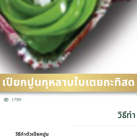
เปียกปูนกุหลาบใบเตยกะทิสด
1799
วิธีทำ
วิธีทำตัวเปียกปูน