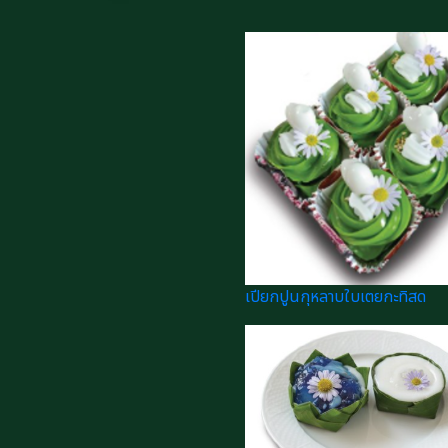
เปียกปูนกุหลาบใบเตยกะทิสด