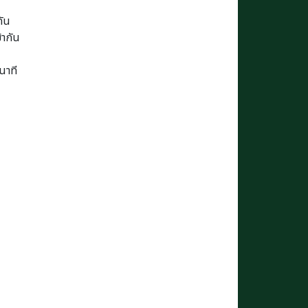
กัน
้ากัน
นาที