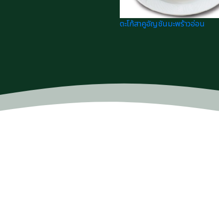
ตะโก้สาคูอัญชันมะพร้าวอ่อน