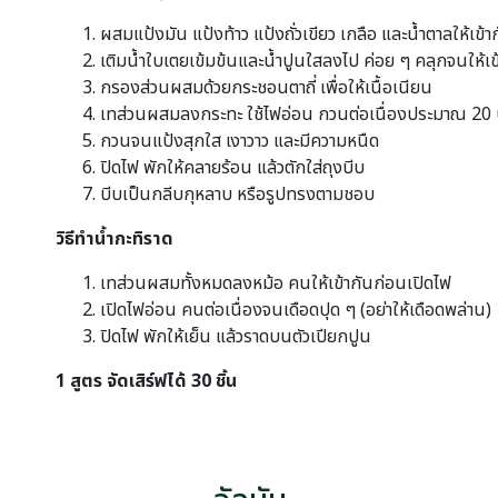
ผสมแป้งมัน แป้งท้าว แป้งถั่วเขียว เกลือ และน้ำตาลให้เข้า
เติมน้ำใบเตยเข้มข้นและน้ำปูนใสลงไป ค่อย ๆ คลุกจนให้เข
กรองส่วนผสมด้วยกระชอนตาถี่ เพื่อให้เนื้อเนียน
เทส่วนผสมลงกระทะ ใช้ไฟอ่อน กวนต่อเนื่องประมาณ 20 
กวนจนแป้งสุกใส เงาวาว และมีความหนืด
ปิดไฟ พักให้คลายร้อน แล้วตักใส่ถุงบีบ
บีบเป็นกลีบกุหลาบ หรือรูปทรงตามชอบ
วิธีทำน้ำกะทิราด
เทส่วนผสมทั้งหมดลงหม้อ คนให้เข้ากันก่อนเปิดไฟ
เปิดไฟอ่อน คนต่อเนื่องจนเดือดปุด ๆ (อย่าให้เดือดพล่าน)
ปิดไฟ พักให้เย็น แล้วราดบนตัวเปียกปูน
1 สูตร จัดเสิร์ฟได้ 30 ชิ้น