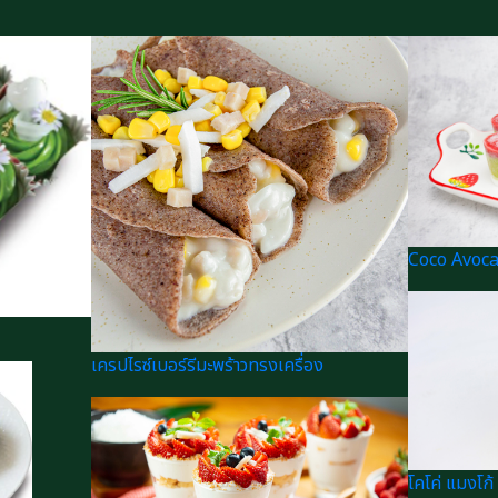
Coco Avoc
เครปไรซ์เบอร์รีมะพร้าวทรงเครื่อง
โคโค่ แมงโก้ 