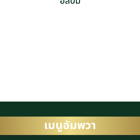
อัลบัม
เมนูอัมพวา