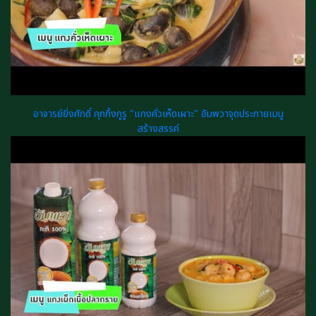
อาจารย์ยิ่งศักดิ์ คุกกิ้งกูรู "แกงคั่วเห็ดเผาะ" อัมพวาจุดประกายเมนู
สร้างสรรค์