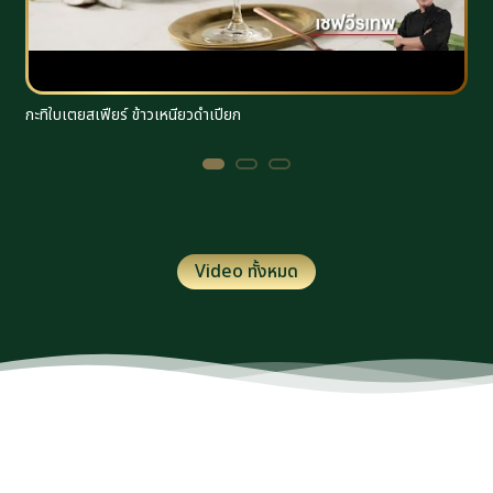
กะทิใบเตยสเฟียร์ ข้าวเหนียวดำเปียก
ร
Video ทั้งหมด