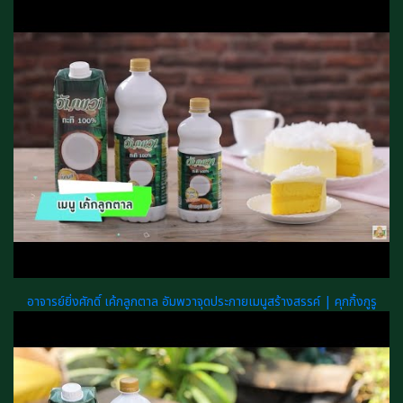
อาจารย์ยิ่งศักดิ์ เค้กลูกตาล อัมพวาจุดประกายเมนูสร้างสรรค์ | คุกกิ้งกูรู