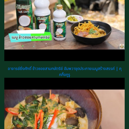
อาจารย์ยิ่งศักดิ์ ข้าวซอยสามกษัตริย์ อัมพวาจุดประกายเมนูสร้างสรรค์ | คุ
กกิ้งกูรู