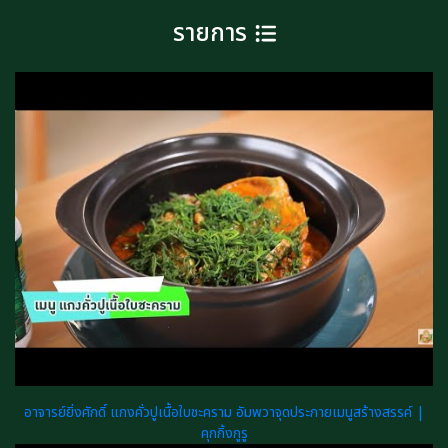
รายการ
อาจารย์ยิ่งศักดิ์ แกงคั่วปูเนื้อใบชะคราม อัมพวาจุดประกายเมนูสร้างสรรค์ |
คุกกิ้งกูรู