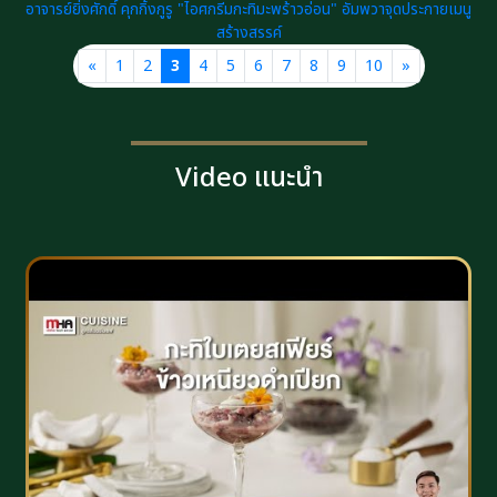
อาจารย์ยิ่งศักดิ์ คุกกิ้งกูรู "ไอศกรีมกะทิมะพร้าวอ่อน" อัมพวาจุดประกายเมนู
สร้างสรรค์
«
1
2
3
4
5
6
7
8
9
10
»
Video แนะนำ