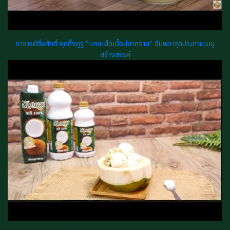
อาจารย์ยิ่งศักดิ์ คุกกิ้งกูรู "แกงเผ็ดเนื้อปลากราย" อัมพวาจุดประกายเมนู
สร้างสรรค์