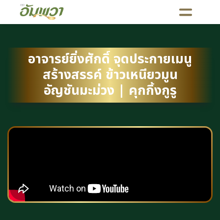
อาจารย์ยิ่งศักดิ์ จุดประกายเมนู
สร้างสรรค์ ข้าวเหนียวมูน
อัญชันมะม่วง | คุกกิ้งกูรู