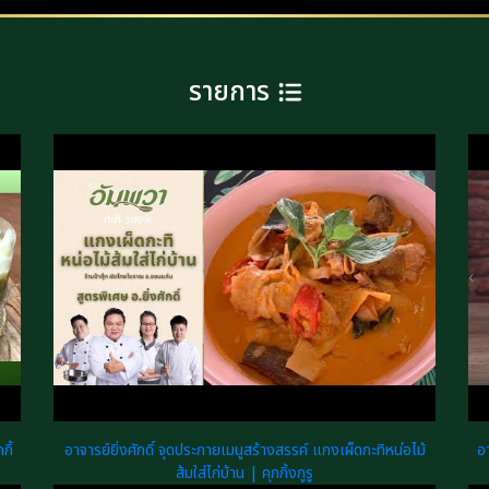
รายการ
กิ้
อาจารย์ยิ่งศักดิ์ จุดประกายเมนูสร้างสรรค์ แกงเผ็ดกะทิหน่อไม้
อา
ส้มใส่ไก่บ้าน | คุกกิ้งกูรู