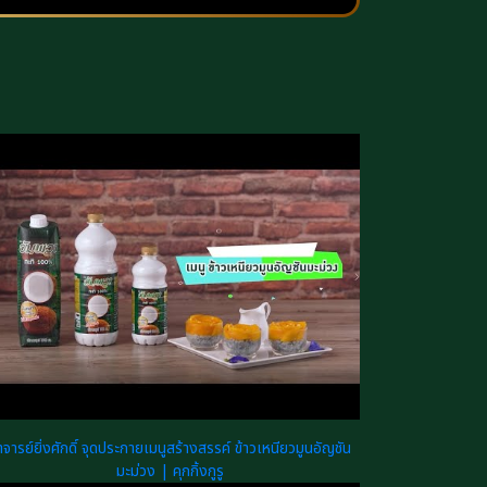
จารย์ยิ่งศักดิ์ จุดประกายเมนูสร้างสรรค์ ข้าวเหนียวมูนอัญชัน
มะม่วง | คุกกิ้งกูรู