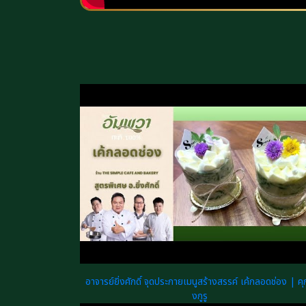
อาจารย์ยิ่งศักดิ์ จุดประกายเมนูสร้างสรรค์ เค้กลอดช่อง | คุก
งกูรู