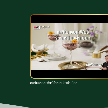
กะทิใบเตยสเฟียร์ ข้าวเหนียวดำเปียก