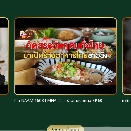
ร้าน NAAM 1608 l MHA รีวิว l ร้านเด็ดบอกต่อ EP.60
กะทิแ
Video ทั้งหมด