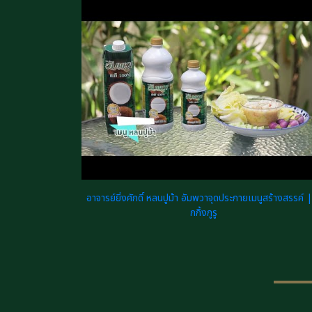
อาจารย์ยิ่งศักดิ์ หลนปูม้า อัมพวาจุดประกายเมนูสร้างสรรค์ |
กกิ้งกูรู