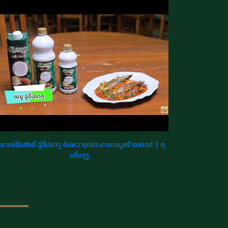
จารย์ยิ่งศักดิ์ ฉู่ฉี่ปลาทู อัมพวาจุดประกายเมนูสร้างสรรค์ | คุ
กกิ้งกูรู