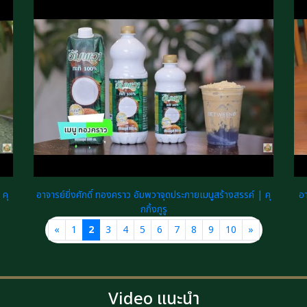
 คุ
อาจารย์ยิ่งศักดิ์ ทองคราว อัมพวาจุดประกายเมนูสร้างสรรค์ | คุ
อา
กกิ้งกูรู
«
1
2
3
4
5
6
7
8
9
10
»
Video แนะนำ