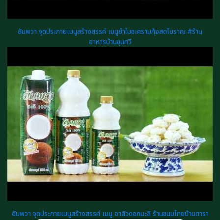
อัมพวา จุดประกายเมนูสร้างสรรค์ เมนูยำใบชะครามกุ้งสดโบราณ #ร้าน
อาหารบ้านขุนทวี
อัมพวา จุดประกายเมนูสร้างสรรค์ เมนู อาลัวดอกมะลิ ร้านขนมไทยบ้านดารา