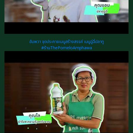
อัมพวา จุดประกายเมนูสร้างสรรค์ เมนูฉู่ฉี่ปลาทู
#ร้านThePomeloAmphawa