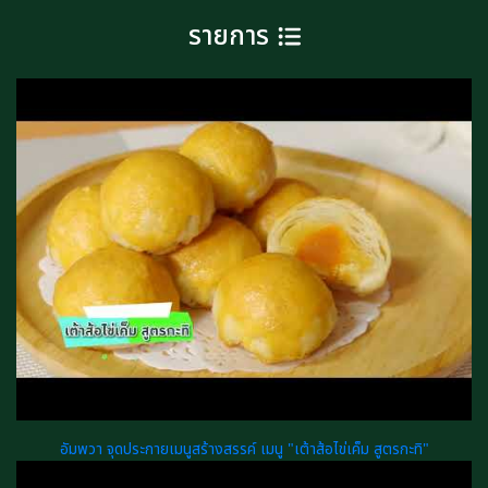
รายการ
อัมพวา จุดประกายเมนูสร้างสรรค์ เมนู "เต้าส้อไข่เค็ม สูตรกะทิ"