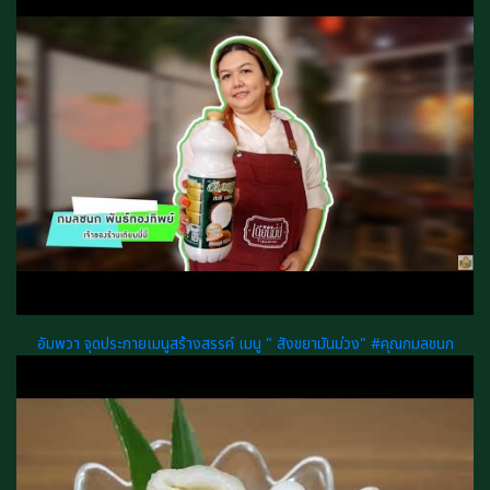
อัมพวา จุดประกายเมนูสร้างสรรค์ เมนู " สังขยามันม่วง" #คุณกมลชนก