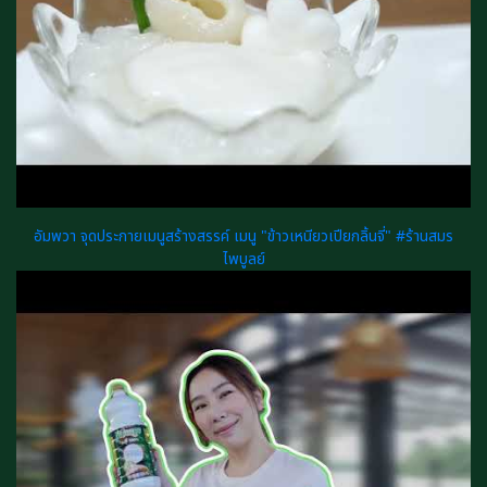
อัมพวา จุดประกายเมนูสร้างสรรค์ เมนู "ข้าวเหนียวเปียกลิ้นจี่" #ร้านสมร
ไพบูลย์