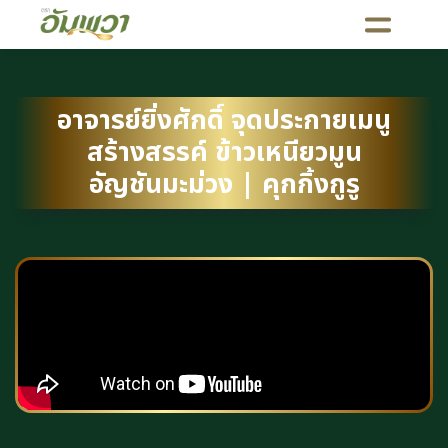
อาจารย์ยิ่งศักดิ์ จุดประกายเมนู
สร้างสรรค์ ข้าวเหนียวมูน
อัญชันมะม่วง | คุกกิ้งกูรู