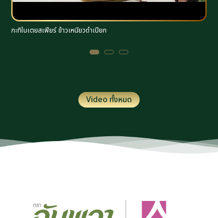
กะทิใบเตยสเฟียร์ ข้าวเหนียวดำเปียก
ร
Video ทั้งหมด