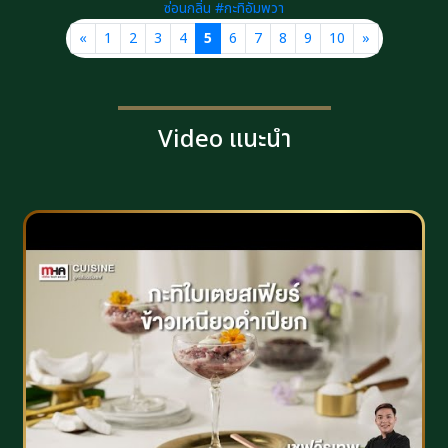
ซ่อนกลิ่น #กะทิอัมพวา
«
1
2
3
4
5
6
7
8
9
10
»
Video แนะนำ