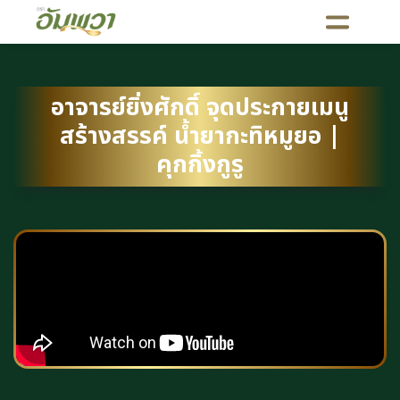
อาจารย์ยิ่งศักดิ์ จุดประกายเมนู
สร้างสรรค์ น้ำยากะทิหมูยอ |
คุกกิ้งกูรู