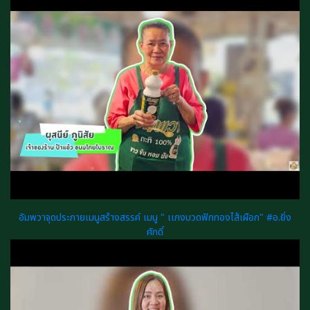
อัมพวาจุดประกายเมนูสร้างสรรค์ เมนู " เเกงบวดฟักทองไส้เผือก" #อ.ยิ่ง
ศักดิ์