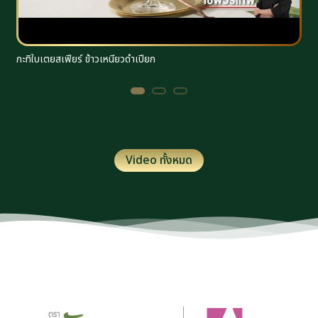
กะทิใบเตยสเฟียร์ ข้าวเหนียวดำเปียก
ร
Video ทั้งหมด