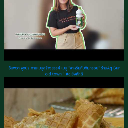
อัมพวา จุดประกายเมนูสร้างสรรค์ เมนู "ซาหริ่มทับทิมกรอบ" ร้านAq Bur
old town " #อ.ยิ่งศักดิ์