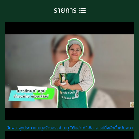
รายการ
อัมพวาจุดประกายเมนูสร้างสรรค์ เมนู "ต้มข่าไก่" #อาจารย์ยิ่งศักดิ์ #อัมพวา