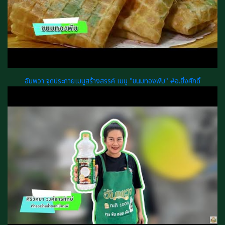
อัมพวา จุดประกายเมนูสร้างสรรค์ เมนู "ขนมทองพับ" #อ.ยิ่งศักดิ์