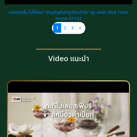
อร่อยสดชื่น ไม่ซ้ำใคร! “บิงซูอัญชันสาคูเปียกลำไย” by แหม่ม Wok From
Home EP.132
1
2
3
»
Video แนะนำ