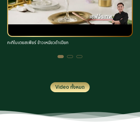
กะทิใบเตยสเฟียร์ ข้าวเหนียวดำเปียก
ร
Video ทั้งหมด