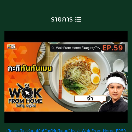
รายการ
เปิดสูตรลับ อร่อยสุโก้ย! “กะทิทันทันเมน” by จ๋า Wok From Home EP.59