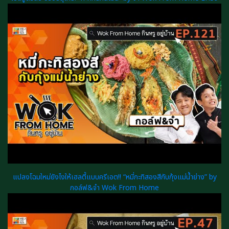
แปลงโฉมใหม่ยังไงให้เฮลตี้แบบครีเอต!! “หมี่กะทิสองสีกับกุ้งแม่น้ำย่าง” by
กอล์ฟ&จ๋า Wok From Home