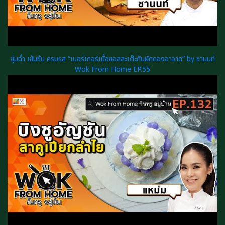
ชุ่มฉ่ำ เข้มข้น ครบรส “เบอร์เกอร์เนื้อซอสสะเต๊ะกับผักดองอาจาด” by ชานนท์
Wok From Home EP.55