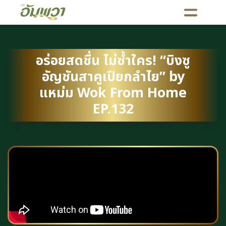
อร่อยสดชื่น ไม่ซ้ำใคร! “บิงซู
อัญชันสาคูเปียกลำไย” by
แหม่ม Wok From Home
EP.132