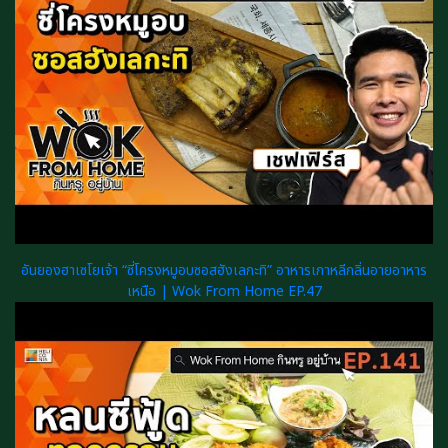
อันยองฮาเซโยเจ้า “ซี่โครงหมูอบซอสฮังเลกะทิ” อาหารเกาหลีกลิ่นอายอาหาร
เหนือ | Wok From Home EP.47