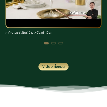
กะทิใบเตยสเฟียร์ ข้าวเหนียวดำเปียก
ร
Video ทั้งหมด