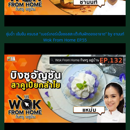
ชุ่มฉ่ำ เข้มข้น ครบรส “เบอร์เกอร์เนื้อซอสสะเต๊ะกับผักดองอาจาด” by ชานนท์
Wok From Home EP.55