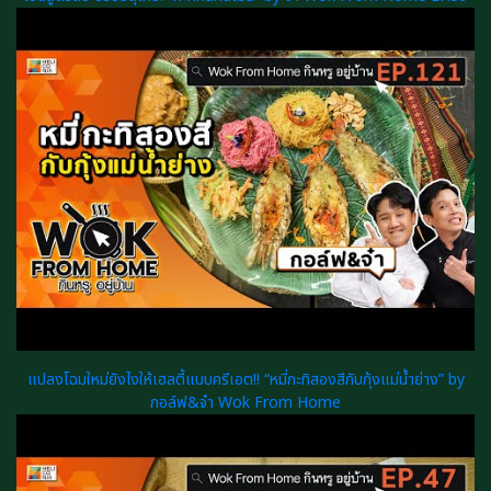
แปลงโฉมใหม่ยังไงให้เฮลตี้แบบครีเอต!! “หมี่กะทิสองสีกับกุ้งแม่น้ำย่าง” by
กอล์ฟ&จ๋า Wok From Home