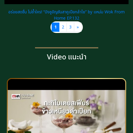
อร่อยสดชื่น ไม่ซ้ำใคร! “บิงซูอัญชันสาคูเปียกลำไย” by แหม่ม Wok From
Home EP.132
1
2
3
»
Video แนะนำ