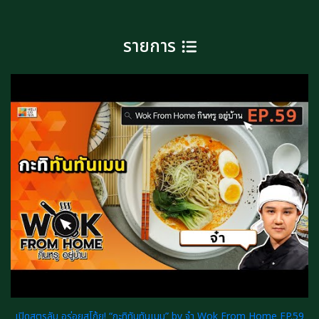
รายการ
เปิดสูตรลับ อร่อยสุโก้ย! “กะทิทันทันเมน” by จ๋า Wok From Home EP.59