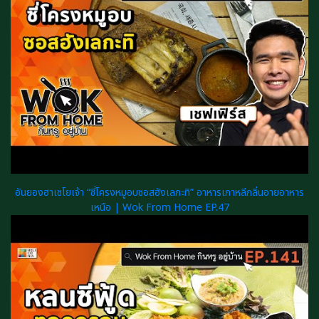
อันยองฮาเซโยเจ้า “ซี่โครงหมูอบซอสฮังเลกะทิ” อาหารเกาหลีกลิ่นอายอาหาร
เหนือ | Wok From Home EP.47