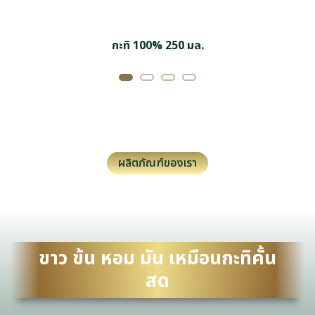
กะทิ 100%
250 มล.
ผลิตภัณฑ์ของเรา
ขาว ข้น หอม มัน เหมือนกะทิคั้น
สด