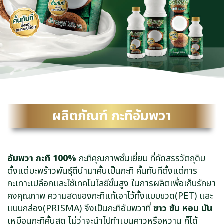
ผลิตภัณฑ์ กะทิอัมพวา
อัมพวา กะทิ 100%
กะทิคุณภาพชั้นเยี่ยม ที่คัดสรรวัตถุดิบ
ตั้งแต่มะพร้าวพันธุ์ดีนำมาคั้นเป็นกะทิ คั้นทันทีตั้งแต่การ
กะเทาะเปลือกและใช้เทคโนโลยีขั้นสูง ในการผลิตเพื่อเก็บรักษา
คงคุณภาพ ความสดของกะทิแท้เอาไว้ทั้งแบบขวด(PET) และ
แบบกล่อง(PRISMA) จึงเป็นกะทิอัมพวาที่
ขาว ข้น หอม มัน
เหมือนกะทิคั้นสด ไม่ว่าจะนำไปทำเมนูคาวหรือหวาน ก็ได้