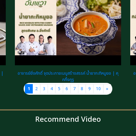
 |
อาจารย์ยิ่งศักดิ์ จุดประกายเมนูสร้างสรรค์ น้ำยากะทิหมูยอ | คุ
อ
กกิ้งกูรู
1
2
3
4
5
6
7
8
9
10
»
Recommend Video