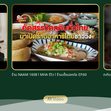
ร้าน NAAM 1608 l MHA รีวิว l ร้านเด็ดบอกต่อ EP.60
กะทิแ
All Video