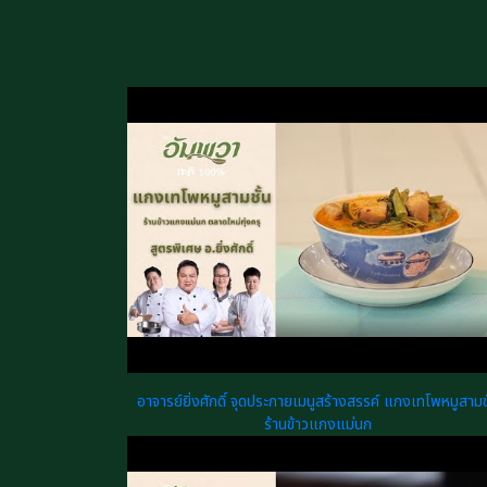
อาจารย์ยิ่งศักดิ์ จุดประกายเมนูสร้างสรรค์ แกงเทโพหมูสามชั
ร้านข้าวแกงแม่นก