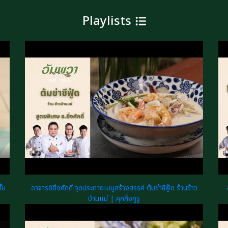
Playlists
้น
อาจารย์ยิ่งศักดิ์ จุดประกายเมนูสร้างสรรค์ ต้มข่าซีฟู้ด ร้านข้าว
บ้านแม่ | คุกกิ้งกูรู