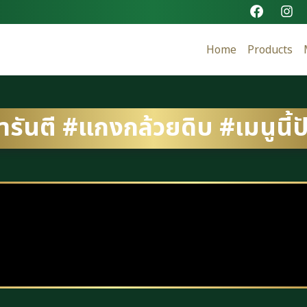
Home
Products
รันตี #แกงกล้วยดิบ #เมนูนี้ปั