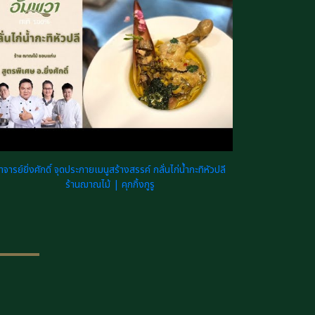
าจารย์ยิ่งศักดิ์ จุดประกายเมนูสร้างสรรค์ กลั่นไก่น้ำกะทิหัวปลี
ร้านฌาณไม้ | คุกกิ้งกูรู