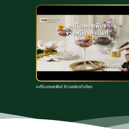
กะทิใบเตยสเฟียร์ ข้าวเหนียวดำเปียก