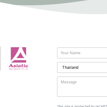
Your Name
Message
This site is protected by reCA