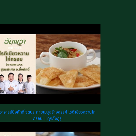
อาจารย์ยิ่งศักดิ์ จุดประกายเมนูสร้างสรรค์ โรตีเขียวหวานไก่
กรอบ | คุกกิ้งกูรู