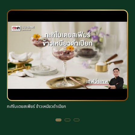
กะทิใบเตยสเฟียร์ ข้าวเหนียวดำเปียก
ร