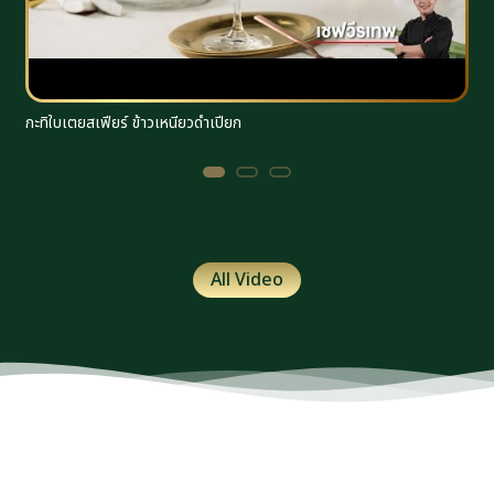
กะทิใบเตยสเฟียร์ ข้าวเหนียวดำเปียก
ร
All Video