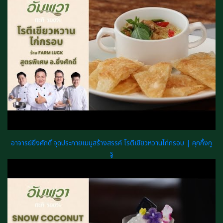
อาจารย์ยิ่งศักดิ์ จุดประกายเมนูสร้างสรรค์ โรตีเขียวหวานไก่กรอบ | คุกกิ้งกู
รู