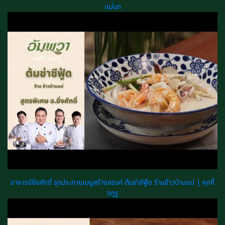
แม่นก
อาจารย์ยิ่งศักดิ์ จุดประกายเมนูสร้างสรรค์ ต้มข่าซีฟู้ด ร้านข้าวบ้านแม่ | คุกกิ้
งกูรู