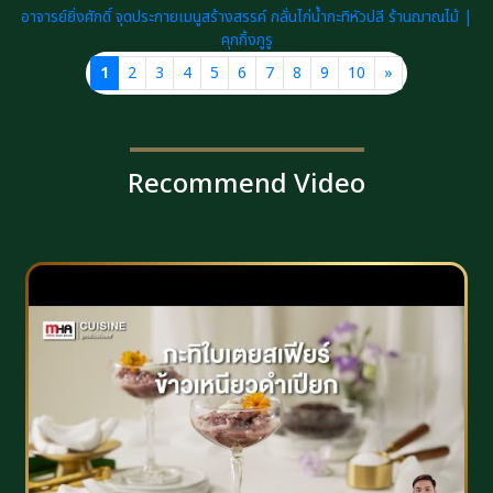
อาจารย์ยิ่งศักดิ์ จุดประกายเมนูสร้างสรรค์ กลั่นไก่น้ำกะทิหัวปลี ร้านฌาณไม้ |
คุกกิ้งกูรู
1
2
3
4
5
6
7
8
9
10
»
Recommend Video