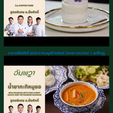
อาจารย์ยิ่งศักดิ์ จุดประกายเมนูสร้างสรรค์ Snow coconut | คุกกิ้งกูรู