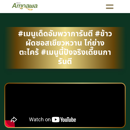
#เมนูเด็ดอัมพวาการันตี #ข้าว
ผัดซอสเขียวหวาน ไก่ย่าง
ตะไคร้ #เมนูนี้ปังจริงเดี๊ยนกา
รันตี