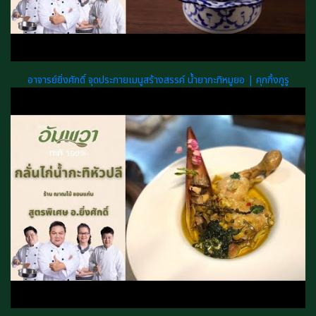
อาจารย์ยิ่งศักดิ์ จุดประกายเมนูสร้างสรรค์ น้ำยากะทิหมูยอ | คุกกิ้งกูรู