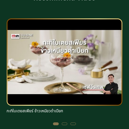
กะทิใบเตยสเฟียร์ ข้าวเหนียวดำเปียก
ร