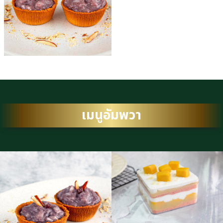
เมนูอัมพวา