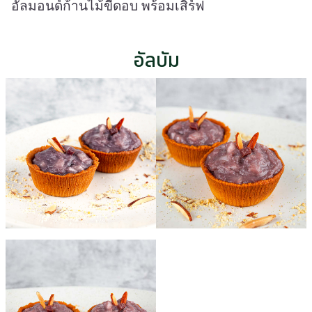
อัลมอนด์ก้านไม้ขีดอบ พร้อมเสิร์ฟ
อัลบัม