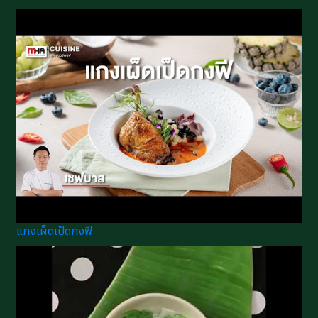
แกงเผ็ดเป็ดกงฟี