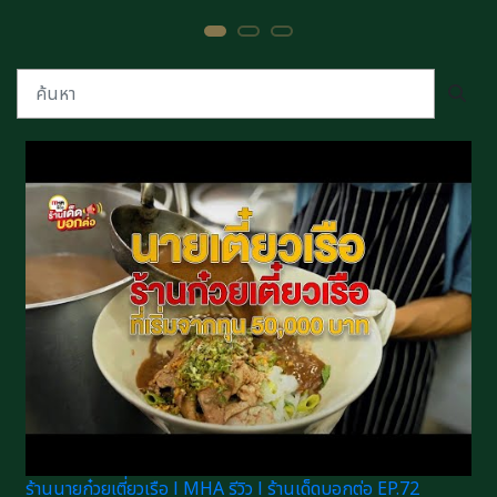
ร้านนายก๋วยเตี่ยวเรือ l MHA รีวิว l ร้านเด็ดบอกต่อ EP.72