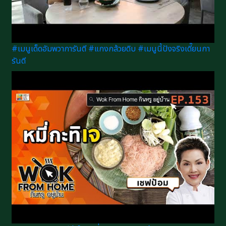
#เมนูเด็ดอัมพวาการันตี #แกงกล้วยดิบ #เมนูนี้ปังจริงเดี๊ยนกา
รันตี