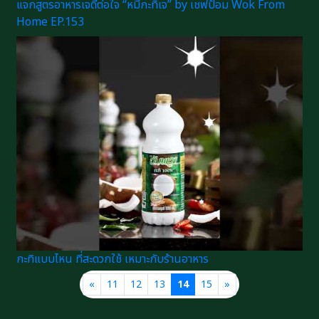
แจกสูตรอาหารเจดีต่อใจ “หมี่กะทิเจ” by เชฟป้อม Wok From
Home EP.153
กะทิแบบไหน ที่สะดวกใช้ เหมาะกับร้านอาหาร
«
11
12
13
14
15
»