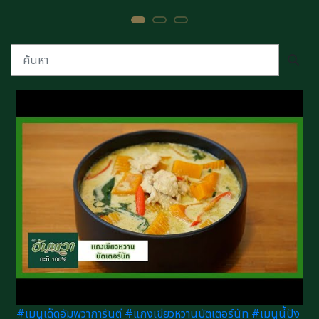
#เมนูเด็ดอัมพวาการันตี #แกงเขียวหวานบัตเตอร์นัท #เมนูนี้ปัง