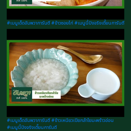
#เมนูเด็ดอัมพวาการันตี #ข้าวซอยไก่ #เมนูนี้ปังจริงเดี๊ยนการันตี
#เมนูเด็ดอัมพวาการันตี #ข้าวเหนียวเปียกลำไยมะพร้าวอ่อน
#เมนูนี้ปังจริงเดี๊ยนการันตี