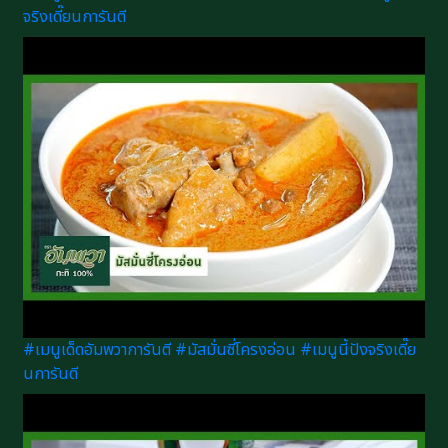
จริงเดี๊ยนการันตี
#เมนูเด็ดอัมพวาการันตี #มัสมั่นซี่โครงอ่อน #เมนูนี้ปังจริงเดี๊ย
นการันตี