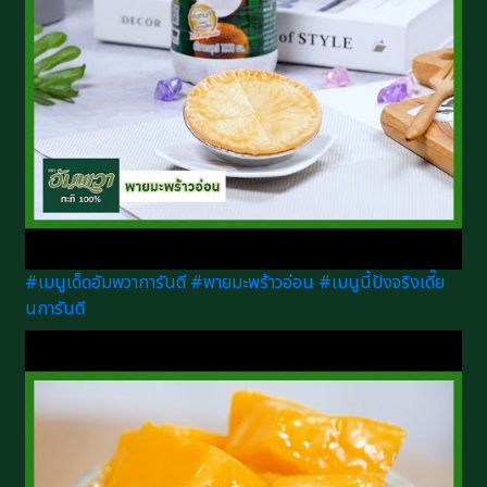
#เมนูเด็ดอัมพวาการันตี #พายมะพร้าวอ่อน #เมนูนี้ปังจริงเดี๊ย
นการันตี