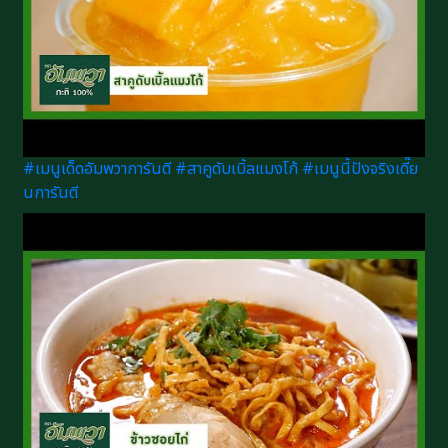
#เมนูเด็ดอัมพวาการันตี #สาคูดับเบิ้ลแมงโก้ #เมนูนี้ปังจริงเดี๊ย
นการันตี