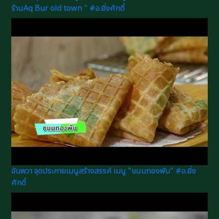
ร้านAq Bur old town " #อ.ยิ่งศักดิ์
อัมพวา จุดประกายเมนูสร้างสรรค์ เมนู "ขนมทองพับ" #อ.ยิ่ง
ศักดิ์