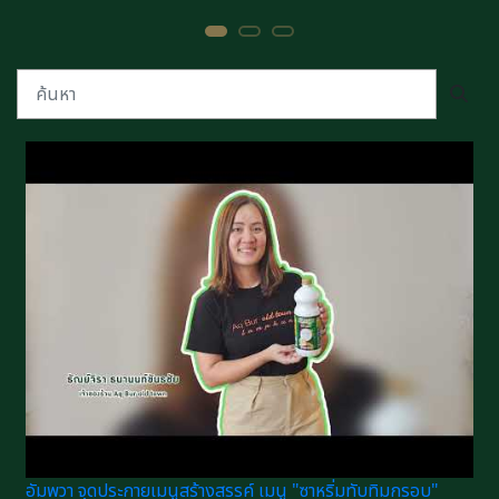
อัมพวา จุดประกายเมนูสร้างสรรค์ เมนู "ซาหริ่มทับทิมกรอบ"