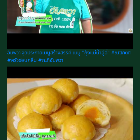
อัมพวา จุดประกายเมนูสร้างสรรค์ เมนู "กุ้งแม่น้ำฉู่ฉี่" #ณัฐกิตติ์
#ครัวซ่อนกลิ่น #กะทิอัมพวา