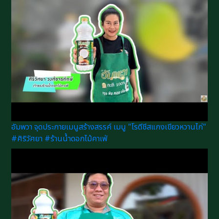
อัมพวา จุดประกายเมนูสร้างสรรค์ เมนู "โรตีชีสแกงเขียวหวานไก่"
#ศิริวัศยา #ร้านน้ำดอกไม้คาเฟ่