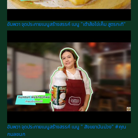
อัมพวา จุดประกายเมนูสร้างสรรค์ เมนู "เต้าส้อไข่เค็ม สูตรกะทิ"
อัมพวา จุดประกายเมนูสร้างสรรค์ เมนู " สังขยามันม่วง" #คุณ
กมลชนก